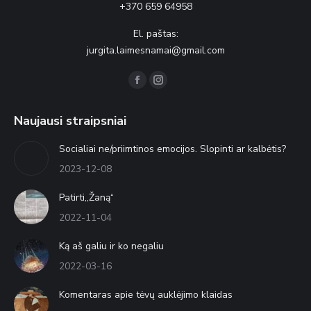
+370 659 64958
El. paštas:
jurgita.laimesnamai@gmail.com
Find us on:
Facebook
Instagram
page
page
Naujausi straipsniai
opens
opens
in
in
Socialiai ne/priimtinos emocijos. Slopinti ar kalbėtis?
new
new
2023-12-08
window
window
Patirti,,Žaną“
2022-11-04
Ką aš galiu ir ko negaliu
2022-03-16
Komentaras apie tėvų auklėjimo klaidas