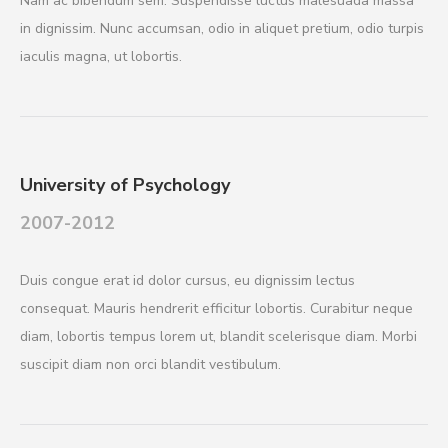
Nam ac bibendum sem. Suspendisse luctus malesuada massa
in dignissim. Nunc accumsan, odio in aliquet pretium, odio turpis
iaculis magna, ut lobortis.
University of Psychology
2007-2012
Duis congue erat id dolor cursus, eu dignissim lectus
consequat. Mauris hendrerit efficitur lobortis. Curabitur neque
diam, lobortis tempus lorem ut, blandit scelerisque diam. Morbi
suscipit diam non orci blandit vestibulum.